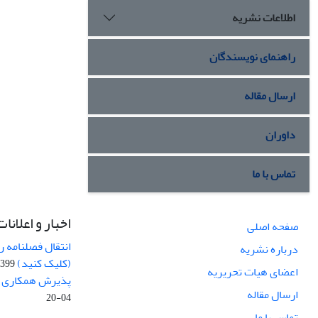
اطلاعات نشریه
راهنمای نویسندگان
ارسال مقاله
داوران
تماس با ما
اخبار و اعلانات
صفحه اصلی
انتقال فصلنامه 
درباره نشریه
(کلیک کنید)
99-04-20
اعضای هیات تحریریه
پذیرش همکاری بر
ارسال مقاله
04-20
تماس با ما