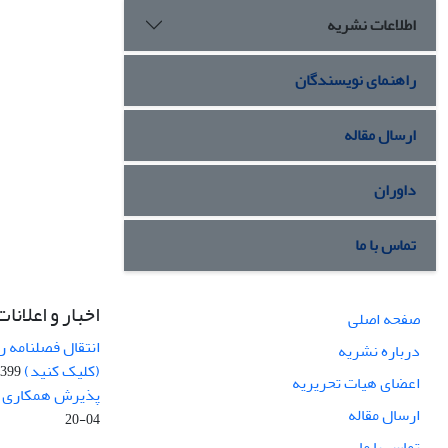
اطلاعات نشریه
راهنمای نویسندگان
ارسال مقاله
داوران
تماس با ما
اخبار و اعلانات
صفحه اصلی
انتقال فصلنامه 
درباره نشریه
(کلیک کنید)
99-04-20
اعضای هیات تحریریه
پذیرش همکاری بر
ارسال مقاله
04-20
تماس با ما