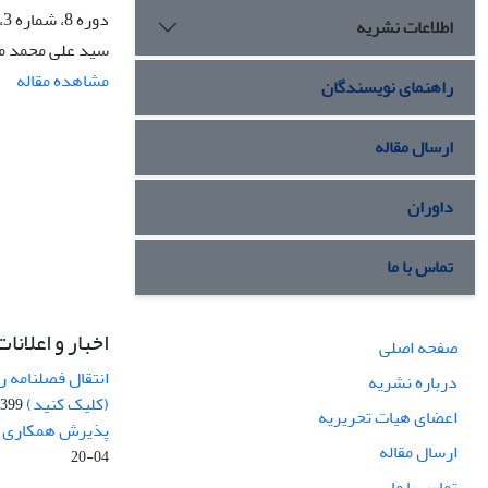
دوره 8، شماره 3، پاییز 1403، صفحه
اطلاعات نشریه
سید علی محمد م
مشاهده مقاله
راهنمای نویسندگان
ارسال مقاله
داوران
تماس با ما
اخبار و اعلانات
صفحه اصلی
انتقال فصلنامه 
درباره نشریه
(کلیک کنید)
99-04-20
اعضای هیات تحریریه
پذیرش همکاری بر
ارسال مقاله
04-20
تماس با ما