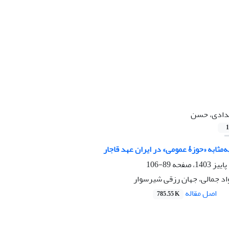
ادی، حسن
1
89-106
د جمالی، جهان رزقی شیرسوار
اصل مقاله
785.55 K