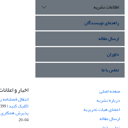
اطلاعات نشریه
راهنمای نویسندگان
ارسال مقاله
داوران
تماس با ما
اخبار و اعلانات
صفحه اصلی
انتقال فصلنامه 
درباره نشریه
(کلیک کنید)
99-04-20
اعضای هیات تحریریه
پذیرش همکاری بر
ارسال مقاله
04-20
تماس با ما