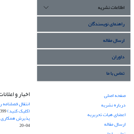
اطلاعات نشریه
راهنمای نویسندگان
ارسال مقاله
داوران
تماس با ما
اخبار و اعلانات
صفحه اصلی
انتقال فصلنامه 
درباره نشریه
(کلیک کنید)
99-04-20
اعضای هیات تحریریه
پذیرش همکاری بر
ارسال مقاله
04-20
تماس با ما