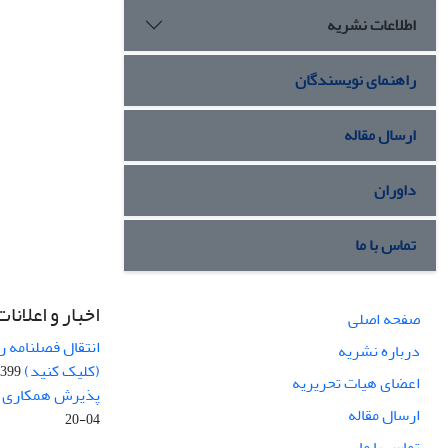
اطلاعات نشریه
راهنمای نویسندگان
ارسال مقاله
داوران
تماس با ما
اخبار و اعلانات
صفحه اصلی
انتقال فصلنامه 
درباره نشریه
(کلیک کنید)
99-04-20
اعضای هیات تحریریه
پذیرش همکاری بر
ارسال مقاله
04-20
تماس با ما