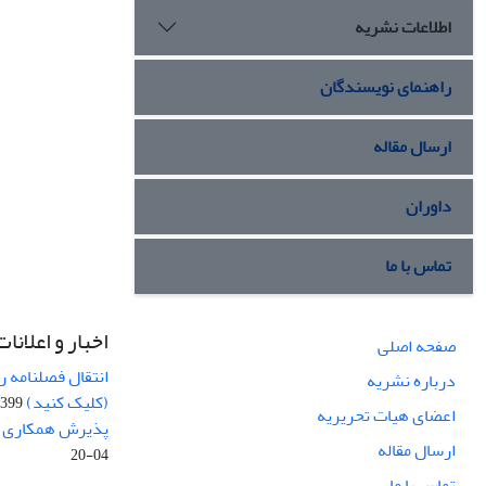
اطلاعات نشریه
راهنمای نویسندگان
ارسال مقاله
داوران
تماس با ما
اخبار و اعلانات
صفحه اصلی
انتقال فصلنامه 
درباره نشریه
(کلیک کنید)
99-04-20
اعضای هیات تحریریه
پذیرش همکاری بر
ارسال مقاله
04-20
تماس با ما