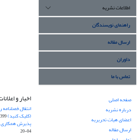
اطلاعات نشریه
راهنمای نویسندگان
ارسال مقاله
داوران
تماس با ما
اخبار و اعلانات
صفحه اصلی
انتقال فصلنامه 
درباره نشریه
(کلیک کنید)
99-04-20
اعضای هیات تحریریه
پذیرش همکاری بر
ارسال مقاله
04-20
تماس با ما