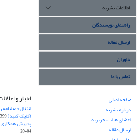
اطلاعات نشریه
راهنمای نویسندگان
ارسال مقاله
داوران
تماس با ما
اخبار و اعلانات
صفحه اصلی
انتقال فصلنامه 
درباره نشریه
(کلیک کنید)
99-04-20
اعضای هیات تحریریه
پذیرش همکاری بر
ارسال مقاله
04-20
تماس با ما