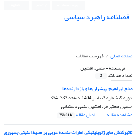
ورود به سامانه
ثبت نام
English
فصلنامه راهبرد سیاسی
صفحه اصلی
فهرست مقالات
نویسنده =
متقی، افشین
تعداد مقالات:
2
صلح ابراهیم؛ پیشران‌ها و بازدارنده‌ها
دوره 9، شماره 3، پاییز 1404، صفحه
333-354
حسین همتی فر، افشین متقی دستنائی
اصل مقاله
مشاهده مقاله
758.01 K
تاثیرکنش های ژئوپلیتیکی امارات متحده عربی بر محیط امنیتی جمهوری