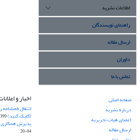
اطلاعات نشریه
راهنمای نویسندگان
ارسال مقاله
داوران
تماس با ما
اخبار و اعلانات
صفحه اصلی
انتقال فصلنامه 
درباره نشریه
(کلیک کنید)
99-04-20
اعضای هیات تحریریه
پذیرش همکاری بر
ارسال مقاله
04-20
تماس با ما