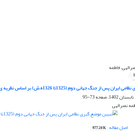
رالهی، فاطمه
1
س از جنگ جهانی دوم (1325تا 1326ه.ش) بر اساس نظریه ی رئالیسم تدافعی
73-95
طمه نصرالهی
اصل مقاله
977.24 K