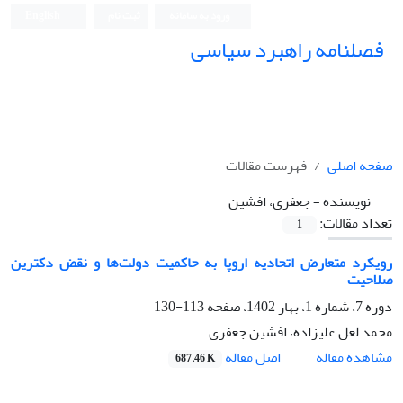
ورود به سامانه
ثبت نام
English
فصلنامه راهبرد سیاسی
صفحه اصلی
فهرست مقالات
نویسنده =
جعفری، افشین
تعداد مقالات:
1
رویکرد متعارض اتحادیه اروپا به حاکمیت دولت‌ها و نقض دکترین
صلاحیت
دوره 7، شماره 1، بهار 1402، صفحه
113-130
محمد لعل علیزاده، افشین جعفری
اصل مقاله
مشاهده مقاله
687.46 K