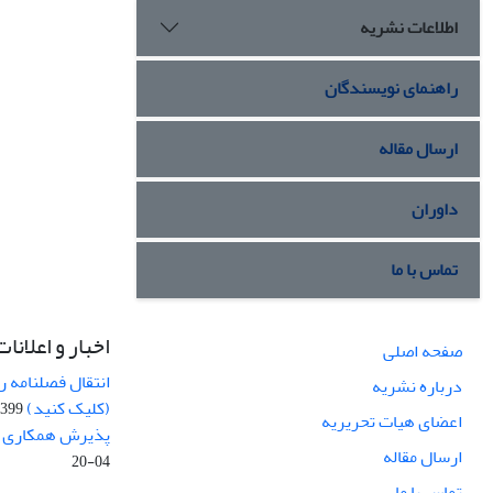
اطلاعات نشریه
راهنمای نویسندگان
ارسال مقاله
داوران
تماس با ما
اخبار و اعلانات
صفحه اصلی
انتقال فصلنامه 
درباره نشریه
(کلیک کنید)
99-04-20
اعضای هیات تحریریه
پذیرش همکاری بر
ارسال مقاله
04-20
تماس با ما