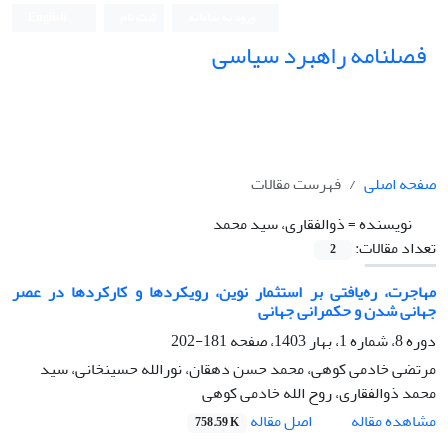
ورود به سامانه
ثبت نام
English
فصلنامه راهبرد سیاسی
صفحه اصلی
فهرست مقالات
نویسنده =
ذوالفقاری، سید محمد
تعداد مقالات:
2
مهاجرت، ره‌یافتی بر استثمار نوین، رویکردها و کارکردها در عصر
جهانی شدن و حکمرانی جهانی
دوره 8، شماره 1، بهار 1403، صفحه
181-202
مرتضی خادمی کوهی، محمد حسن دهقان، نورالله حسینخانی، سید
محمد ذوالفقاری، روح الله خادمی کوهی
اصل مقاله
مشاهده مقاله
758.59 K