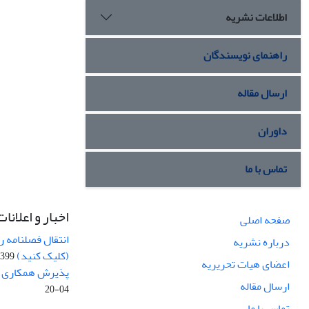
اطلاعات نشریه
راهنمای نویسندگان
ارسال مقاله
داوران
تماس با ما
اخبار و اعلانات
صفحه اصلی
انتقال فصلنامه 
درباره نشریه
(کلیک کنید)
99-04-20
اعضای هیات تحریریه
پذیرش همکاری بر
ارسال مقاله
04-20
تماس با ما