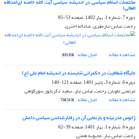
مختصات اسلام سیاسی در اندیشه سیاسی آیت الله خامنه ای(مدظله
العالی)
دوره 7، شماره 1، بهار 1402، صفحه
53-85
رحمت عباس تبارمقری، عباداله اختری
اصل مقاله
مشاهده مقاله
835.9 K
جایگاه شفافیت در حکمرانی شایسته در اندیشه امام علی (ع)
دوره 6، شماره 3، پاییز 1401، صفحه
121-140
مرتضی علویان، رحمت عباس تبار، سعید ذکریاپور سورکوهی
اصل مقاله
مشاهده مقاله
758.51 K
ژانوس مدرنیته و بازنمایی آن در رفتارشناسی سیاسی داعش
دوره 6، شماره 1، بهار 1401، صفحه
39-62
رحمت عباس تبار، محبوبه همتی