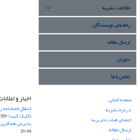
اطلاعات نشریه
راهنمای نویسندگان
ارسال مقاله
داوران
تماس با ما
اخبار و اعلانات
صفحه اصلی
انتقال فصلنامه 
درباره نشریه
(کلیک کنید)
99-04-20
اعضای هیات تحریریه
پذیرش همکاری بر
ارسال مقاله
04-20
تماس با ما