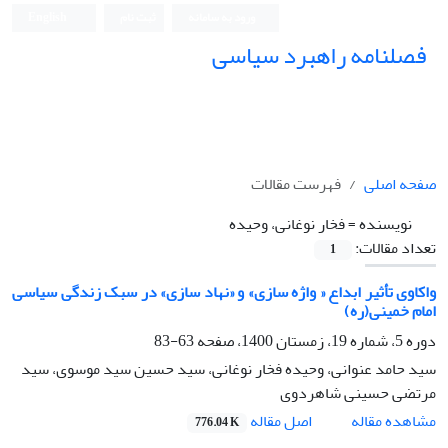
ورود به سامانه
ثبت نام
English
فصلنامه راهبرد سیاسی
صفحه اصلی
فهرست مقالات
نویسنده =
فخار نوغانی، وحیده
تعداد مقالات:
1
واکاوی تأثیر ابداع « واژه سازی» و «نهاد سازی» در سبک زندگی سیاسی
امام خمینی(ره)
دوره 5، شماره 19، زمستان 1400، صفحه
63-83
سید حامد عنوانی، وحیده فخار نوغانی، سید حسین سید موسوی، سید
مرتضی حسینی شاهردوی
اصل مقاله
مشاهده مقاله
776.04 K