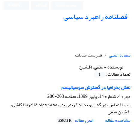
ورود به سامانه
ثبت نام
English
فصلنامه راهبرد سیاسی
صفحه اصلی
فهرست مقالات
نویسنده =
متقی، افشین
تعداد مقالات:
1
نقش جغرافیا در گسترش سوسیالیسم
دوره 4، شماره 14، پاییز 1399، صفحه
263-286
سهیلا عباس پور گماری، یداله کریمی پور، محمدجواد غلامرضا کاشی،
افشین متقی
اصل مقاله
مشاهده مقاله
556.42 K