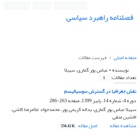
ورود به سامانه
ثبت نام
English
فصلنامه راهبرد سیاسی
صفحه اصلی
فهرست مقالات
نویسنده =
عباس پور گماری، سهیلا
تعداد مقالات:
1
نقش جغرافیا در گسترش سوسیالیسم
دوره 4، شماره 14، پاییز 1399، صفحه
263-286
سهیلا عباس پور گماری، یداله کریمی پور، محمدجواد غلامرضا کاشی،
افشین متقی
اصل مقاله
مشاهده مقاله
556.42 K